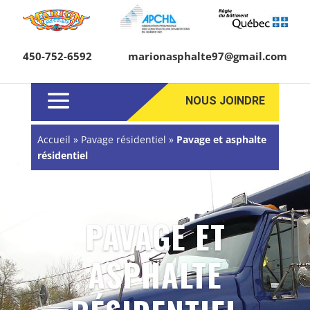
450-752-6592
marionasphalte97@gmail.com
NOUS JOINDRE
Accueil
»
Pavage résidentiel
»
Pavage et asphalte
résidentiel
PAVAGE ET
ASPHALTE