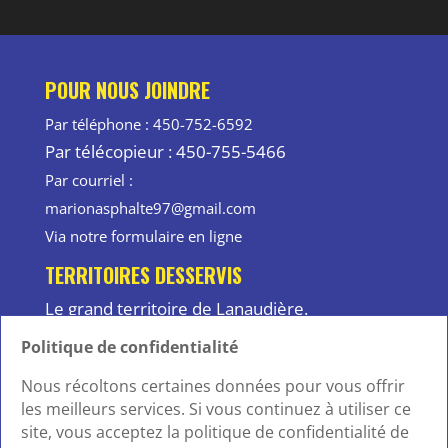
POUR NOUS JOINDRE
Par téléphone : 450-752-6592
Par télécopieur : 450-755-5466
Par courriel :
marionasphalte97@gmail.com
Via notre formulaire en ligne
TERRITOIRES DESSERVIS
Le grand territoire de Lanaudière.
ASSOCIATIONS
Politique de confidentialité
APCHQ
Nous récoltons certaines données pour vous offrir
les meilleurs services. Si vous continuez à utiliser ce
Licence RBQ n° 5603-8367-01
site, vous acceptez la politique de confidentialité de