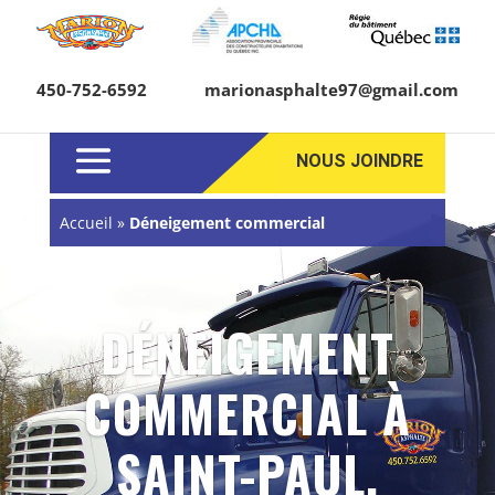
450-752-6592
marionasphalte97@gmail.com
NOUS JOINDRE
Accueil
»
Déneigement commercial
DÉNEIGEMENT
COMMERCIAL À
SAINT-PAUL,